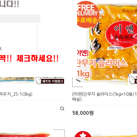
CLOSE X
CLOSE X
파우치_2S-1(3kg)
[이엔]단무지 슬라이스(1kg×10봉/
배송)
58,000원