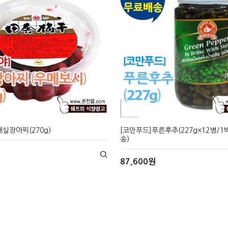
실장아찌(270g)
[코만푸드]푸른후추(227g×12병/
송)
87,600원