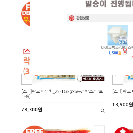
현재의 메세지창을 다시 표시하지 않음
현재의 메세지창을 다시 표시하지 않음
[스타]락교 파우치_2S-1(3kg×6봉/1박스/무료
[스타]락교 
배송)
13,900원
78,300원