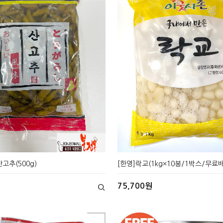
[한영]락교(1kg×10봉/1박스/무료
고추(500g)
75,700원