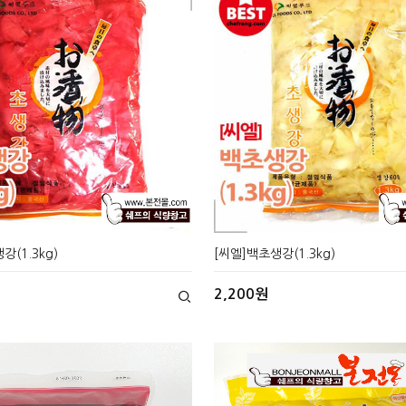
강(1.3kg)
[씨엘]백초생강(1.3kg)
2,200원