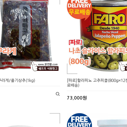
구라게/줄기상추(1kg)
[파로]할라피뇨 고추피클(800g×12
료배송)
73,000원