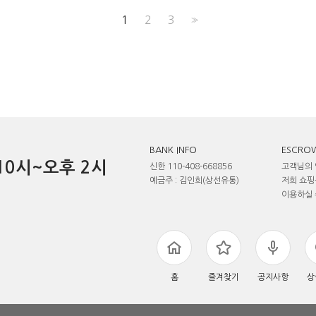
1
2
3
>>
BANK INFO
ESCROW
전 10시~오후 2시
신한 110-408-668856
고객님의 
예금주 : 김인희(상선유통)
저희 쇼핑
이용하실 
홈
즐겨찾기
공지사항
상