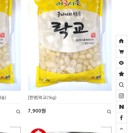
배송)
[한영]락교(1kg)
7,900원