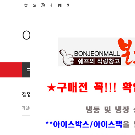
Organic Shop
전체상품 보기
초특가 행사상품
절임류
과실류(81)
채소류(28)
곡류/두류(32)
수산가공류(49)