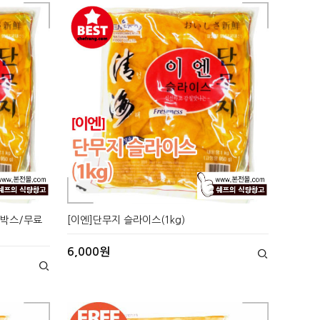
1박스/무료
[이엔]단무지 슬라이스(1kg)
6,000원