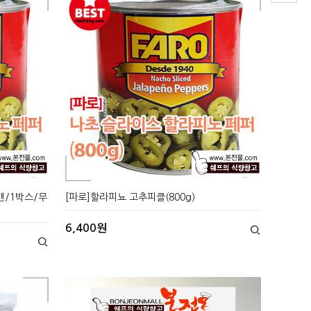
캔/1박스/무
[파로]할라피뇨 고추피클(800g)
6,400원