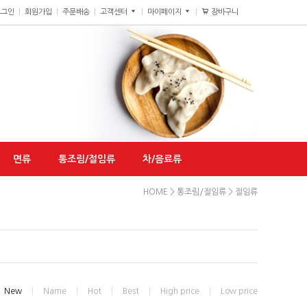
장바구니
0
로그인
회원가입
주문배송
고객센터
마이페이지
면류
통조림/절임류
차/음료류
HOME
>
통조림/절임류
>
절임류
New
Name
Hot
Best
High price
Low price