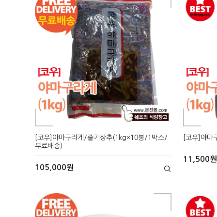
[코우]야마구라게/줄기상추(1kg×10봉/1박스/
[코우]야마
무료배송)
11,500원
105,000원