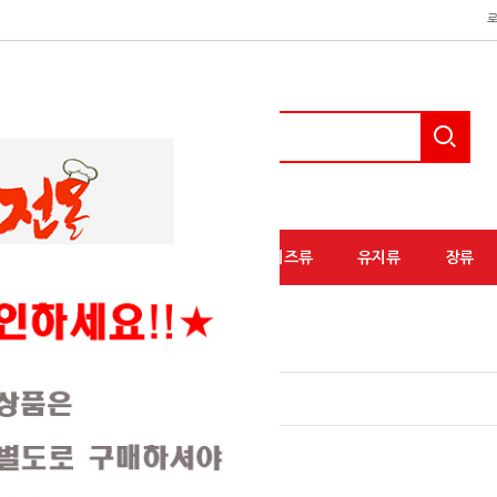
액상소스류
분말소스류
유가공/치즈류
유지류
장류
축산가공류(18)
절임류(89)