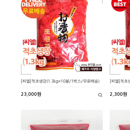
[씨엘]적초생강(1.3kg×10봉/1박스/무료배송)
[씨엘]적초생
23,000원
2,300원