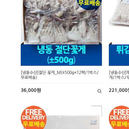
[냉동수산]절단 꽃게_M(±500g×12팩/1박스/
[냉동수산]튀
무료배송)
개/1박스/
36,000원
221,000