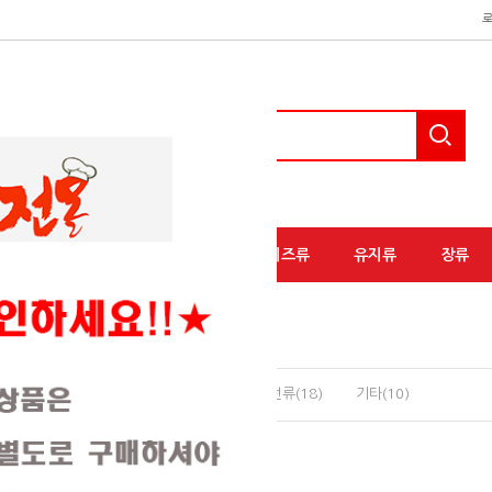
액상소스류
분말소스류
유가공/치즈류
유지류
장류
)
초밥재료(29)
해물모듬(2)
생선류(18)
기타(10)