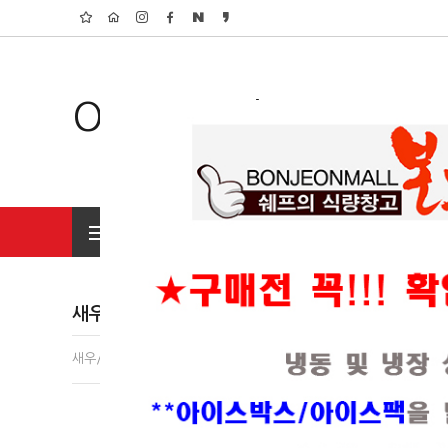
Organic Shop
전체상품 보기
초특가 행사상품
새우/꽃게류
새우/꽃게류(53)
홍합/굴/조개(16)
오징어/낙지/쭈꾸미(24