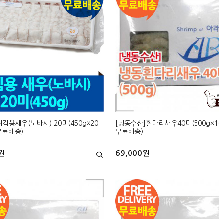
김용새우(노바시) 20미(450g×20
[냉동수산]흰다리새우40미(500g×1
무료배송)
무료배송)
원
69,000원