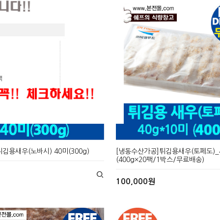
CLOSE X
CLOSE X
김용새우(노바시) 40미(300g)
[냉동수산가공]튀김용새우(토페도)_4
(400g×20팩/1박스/무료배송)
100,000원