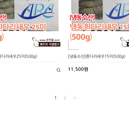
다리새우25미(500g)
[냉동수산]흰다리새우15미(500g)
11,500원
1
2
>>