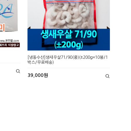
[냉동수산]생새우살71/90(중)(±200g×10봉/1
박스/무료배송)
39,000원