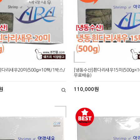
다리새우20미(500g×10팩/1박스/
[냉동수산]흰다리새우15미(500g×1
무료배송)
원
110,000원