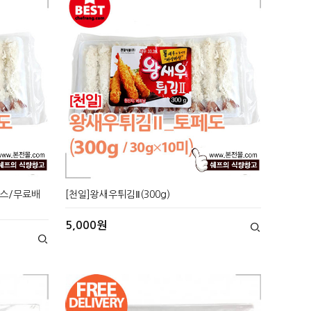
박스/무료배
[천일]왕새우튀김Ⅱ(300g)
5,000원