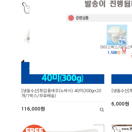
현재의 메세지창을 다시 표시하지 않음
현재의 메세지창을 다시 표시하지 않음
[냉동수산]튀김용새우(노바시) 40미(300g×20
[냉동수산]튀
개/1박스/무료배송)
6,000원
116,000원