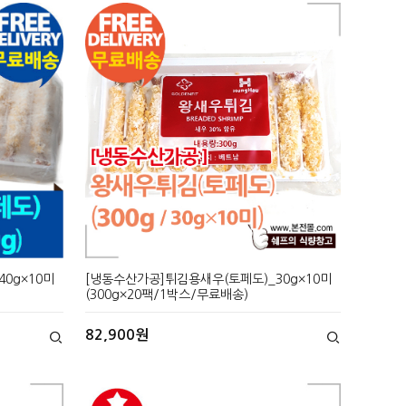
0g×10미
[냉동수산가공]튀김용새우(토페도)_30g×10미
(300g×20팩/1박스/무료배송)
82,900원