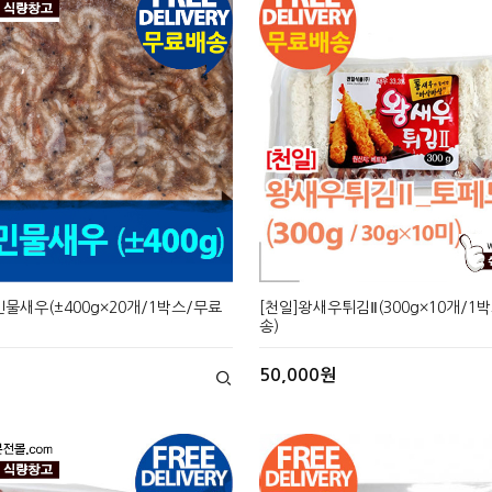
민물새우(±400g×20개/1박스/무료
[천일]왕새우튀김Ⅱ(300g×10개/1
송)
50,000원