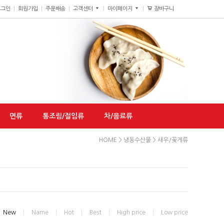
장바구니
0
로그인
회원가입
주문배송
고객센터
마이페이지
면류
통조림/절임류
차/음료류
HOME
>
냉동수산물
>
새우/꽃게류
New
Name
Hot
Best
High price
Low price