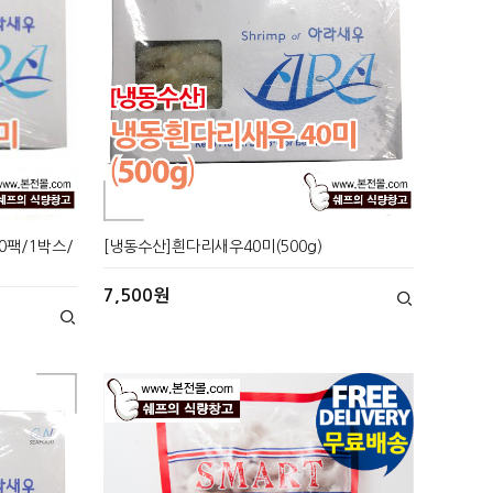
0팩/1박스/
[냉동수산]흰다리새우40미(500g)
7,500원