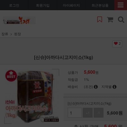
로그인
회원가입
마이페이지
최근본상품
장류
된장
2
[신슈]아까다시고지미소(1kg)
5,600
상품가
원
적립금
1%
배송비
(조건)
지역별
[신슈]아까다시고지미소(1kg)
5,600
원
+1
-1
5,600
원
총 상품 금액