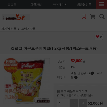
로그인
회원가입
마이페이지
최근본상품
제과/제빵류
스낵과자류
0
[켈로그]아몬드푸레이크(1.2kg×4봉/1박스/무료배송)
52,000
상품가
원
적립금
1%
개별(단품무료)
지역
배송비
별
[켈로그]아몬드푸레이크
(1.2kg×4봉/1박스/무료배송)
52,000
원
+1
-1