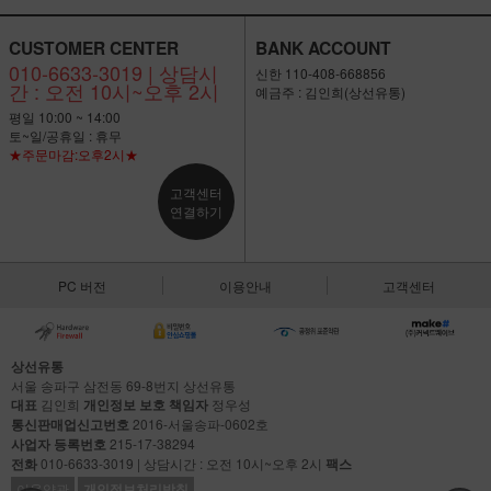
CUSTOMER CENTER
BANK ACCOUNT
010-6633-3019 | 상담시
신한 110-408-668856
간 : 오전 10시~오후 2시
예금주 : 김인희(상선유통)
평일 10:00 ~ 14:00
토~일/공휴일 : 휴무
★주문마감:오후2시★
고객센터
연결하기
PC 버전
이용안내
고객센터
상선유통
서울 송파구 삼전동 69-8번지 상선유통
대표
김인희
개인정보 보호 책임자
정우성
통신판매업신고번호
2016-서울송파-0602호
사업자 등록번호
215-17-38294
전화
010-6633-3019 | 상담시간 : 오전 10시~오후 2시
팩스
이용약관
개인정보처리방침